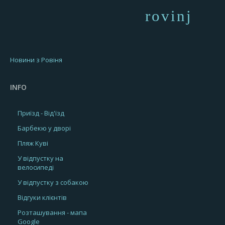
rovinj
Новини з Ровіня
INFO
Приїзд - Від'їзд
Барбекю у дворі
Пляж Куві
У відпустку на
велосипеді
У відпустку з собакою
Відгуки клієнтів
Розташування - мапа
Google