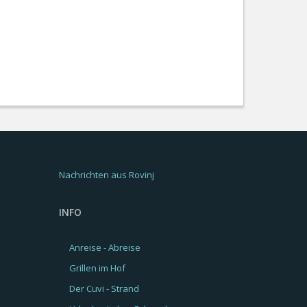
Nachrichten aus Rovinj
INFO
Anreise - Abreise
Grillen im Hof
Der Cuvi - Strand