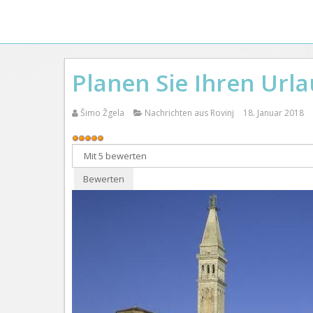
Planen Sie Ihren Urla
Šimo Žgela
Nachrichten aus Rovinj
18. Januar 2018
Bewertung:
5
/
5
Bitte
bewerten