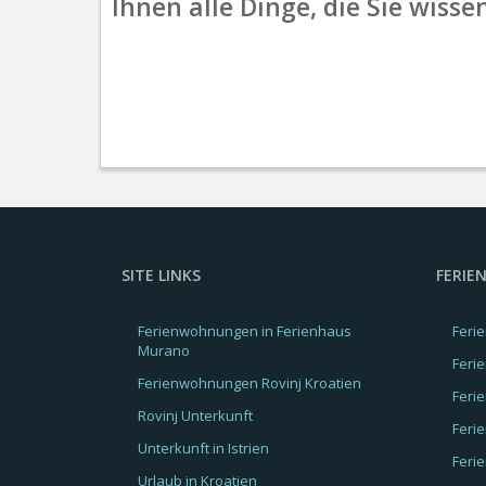
Ihnen alle Dinge, die Sie wiss
SITE LINKS
FERI
Ferienwohnungen in Ferienhaus
Feri
Murano
Feri
Ferienwohnungen Rovinj Kroatien
Feri
Rovinj Unterkunft
Feri
Unterkunft in Istrien
Feri
Urlaub in Kroatien