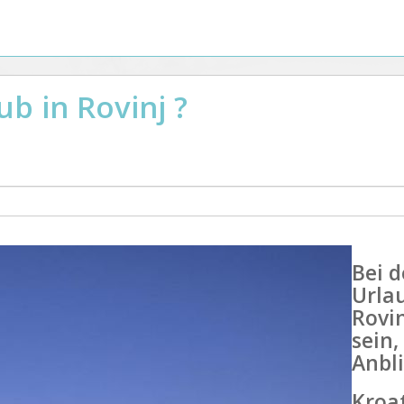
ub in Rovinj ?
Bei d
Urla
Rovin
sein,
Anbli
Kroa