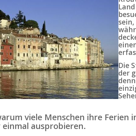
Land 
besu
sein,
währ
deck
einen
erfas
Die S
der g
denno
einz
Sehe
 warum viele Menschen ihre Ferien 
r einmal ausprobieren.