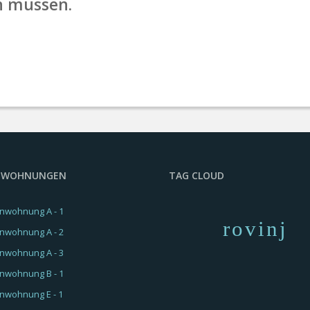
en müssen.
ENWOHNUNGEN
TAG CLOUD
enwohnung A - 1
rovinj
enwohnung A - 2
enwohnung A - 3
enwohnung B - 1
enwohnung E - 1