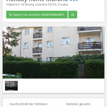
Valpereri 14, Rovinj, Istarska 52210, Croatia
Tippen Sie anrufen 00385998604875
1
/
1
Durchschnitt der Stimmen:
Stimmen gesamt: