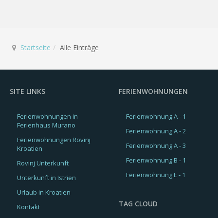
Startseite
Alle Einträge
SITE LINKS
FERIENWOHNUNGEN
Ferienwohnungen in
Ferienwohnung A - 1
Ferienhaus Murano
Ferienwohnung A - 2
Ferienwohnungen Rovinj
Ferienwohnung A - 3
Kroatien
Ferienwohnung B - 1
Rovinj Unterkunft
Ferienwohnung E - 1
Unterkunft in Istrien
Urlaub in Kroatien
TAG CLOUD
Kontakt