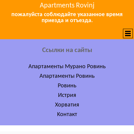
Apartments Rovinj
пожалуйста соблюдайте указанное время
приезда и отъезда.
Ссылки на сайты
Апартаменты Мурано Ровинь
Апартаменты Ровинь
Ровинь
Истрия
Хорватия
Kонтакт