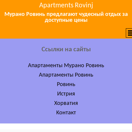
Apartments Rovinj
Мурано Ровинь предлагают чудесный отдых за
доступные цены
Ссылки на сайты
Апартаменты Мурано Ровинь
Апартаменты Ровинь
Ровинь
Истрия
Хорватия
Kонтакт