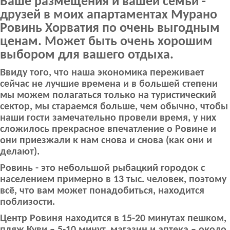
Ваше размещения и вашей семьи -
друзей в моих апартаментах Мурано
Ровинь Хорватия по очень выгодным
ценам. Может быть очень хорошим
выбором для вашего отдыха.
Ввиду того, что наша экономика переживает
сейчас не лучшие времена и в большей степени
мы можем полагаться только на туристический
сектор, мы стараемся больше, чем обычно, чтобы
наши гости замечательно провели время, у них
сложилось прекрасное впечатление о Ровине и
они приезжали к нам снова и снова (как они и
делают).
Ровинь - это небольшой рыбацкий городок с
населением примерно в 13 тыс. человек, поэтому
всё, что вам может понадобиться, находится
поблизости.
Центр Ровиня находится в 15-20 минутах пешком,
пляж Куви – 5-10 минут, магазин и аптека – около