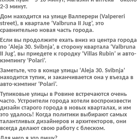
2-3 минут.
Дом находится на улице Валперери (Valpereri
street), в квартале ‘Valbruna II Jug’, это
сравнительно новая часть города.
Если вы продолжите ехать вниз из центра города
по ‘Aleja 30. Svibnja’, в сторону квартала ‘Valbruna
II Jug’, вы приедете к городку ‘Villas Rubin’ и авто-
кэмпингу ‘Polari’.
Заметьте, что в конце улицы ‘Aleja 30. Svibnja’
находится тупик, и заканчивается она у въезда в
авто-кэмпинг ‘Polari’.
Тупиковые улицы в Ровине встречаются очень
часто. Устроители города хотели воспроизвести
дизайн старого города в новых кварталах, и им
это удалось! Когда политики выбирают самых
талантливых дизайнеров и архитекторов, они
всегда делают свою работу с блеском.
Для чего я это пишу?