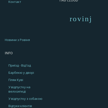
TAG CLOUD
Kонтакт
rovinj
Новини з Ровіня
INFO
Приїзд - Від'їзд
Барбекю у дворі
Пляж Куві
У відпустку на
велосипеді
У відпустку з собакою
Відгуки клієнтів