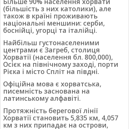
Більше 90% населення хорвати
(більшість з них католики), але
також в країні проживають
національні меншини: серби,
боснійці, угорці та італійці.
Найбільш густонаселеними
центрами є Загреб, столиця
Хорватії (населення бл. 800,000),
Осієк на північному заході, порти
Рієка і місто Спліт на півдні.
Офіційна мова є хорватська,
писемність заснована на
латинському алфавіті.
Протяжність берегової лінії
Хорватії становить 5,835 км, 4,057
км з них припадає на острови,