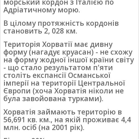
морський кордон з Італією по
Адріатичному морю.
В цілому протяжність кордонів
становить 2, 028 км.
Територія Хорватії має дивну
форму (нагадує круасан) - не схожу
на форму жодної іншої країни світу
- що стало результатом п'яти
століть експансії Османської
імперії на території Центральної
Європи (хоча Хорватія ніколи не
була завойована турками).
Хорватія займають територію в
56,691 кв. км., на якій проживає 4,4
млн. осіб (на 2001 рік).