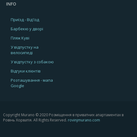
INFO
Приїзд - Від'їзд
Барбекю у дворі
Пляж Куві
У відпустку на
велосипеді
У відпустку з собакою
Відгуки клієнтів
Розташування - мапа
Google
Copyright Murano © 2020 Розміщення в приватних апартаментах в
Ровінь Хорватія. All Rights Reserved.
rovinjmurano.com