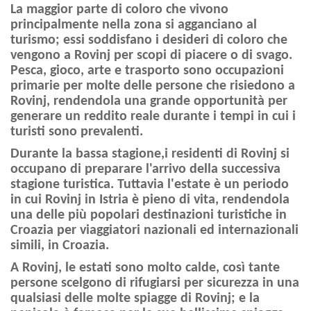
La maggior parte di coloro che vivono
principalmente nella zona si agganciano al
turismo; essi soddisfano i desideri di coloro che
vengono a Rovinj per scopi di piacere o di svago.
Pesca, gioco, arte e trasporto sono occupazioni
primarie per molte delle persone che risiedono a
Rovinj, rendendola una grande opportunità per
generare un reddito reale durante i tempi in cui i
turisti sono prevalenti.
Durante la bassa stagione,i residenti di Rovinj si
occupano di preparare l'arrivo della successiva
stagione turistica. Tuttavia l'estate è un periodo
in cui Rovinj in Istria è pieno di vita, rendendola
una delle più popolari destinazioni turistiche in
Croazia per viaggiatori nazionali ed internazionali
simili, in Croazia.
A Rovinj, le estati sono molto calde, così tante
persone scelgono di rifugiarsi per sicurezza in una
qualsiasi delle molte spiagge di Rovinj; e la