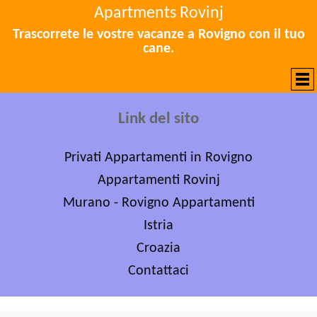
Apartments Rovinj
Trascorrete le vostre vacanze a Rovigno con il tuo
cane.
Link del sito
Privati Appartamenti in Rovigno
Appartamenti Rovinj
Murano - Rovigno Appartamenti
Istria
Croazia
Contattaci