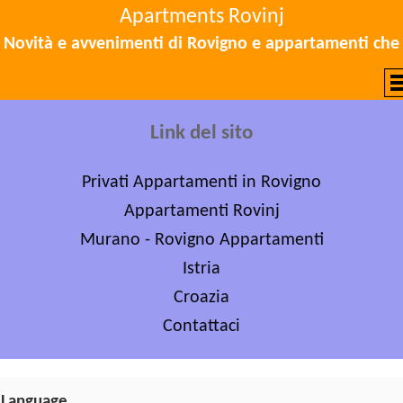
Apartments Rovinj
Novità e avvenimenti di Rovigno e appartamenti che
Link del sito
Privati Appartamenti in Rovigno
Appartamenti Rovinj
Murano - Rovigno Appartamenti
Istria
Croazia
Contattaci
Language