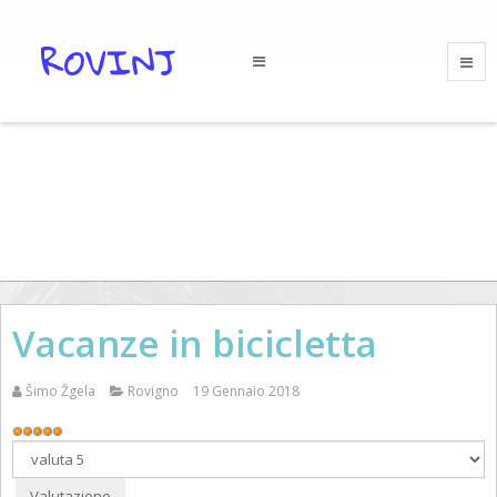
Vacanze in bicicletta
Šimo Žgela
Rovigno
19 Gennaio 2018
Valutazione
attuale:
Valuta
5
/
5