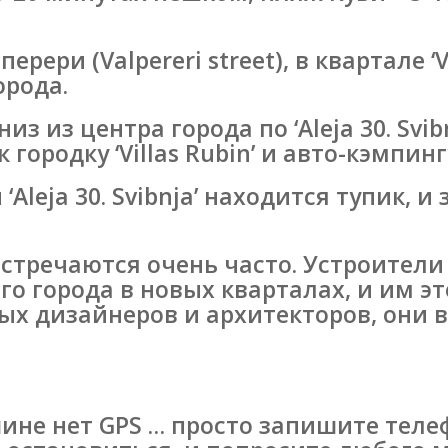
ери (Valpereri street), в квартале ‘Val
орода.
з из центра города по ‘Aleja 30. Svib
к городку ‘Villas Rubin’ и авто-кэмпингу 
‘Aleja 30. Svibnja’ находится тупик, 
стречаются очень часто. Устроители
о города в новых кварталах, и им эт
 дизайнеров и архитекторов, они в
шине нет GPS … просто запишите тел