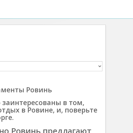
таменты Ровинь
о заинтересованы в том,
тдых в Ровине, и, поверьте
рге.
но Ровинь предлагают