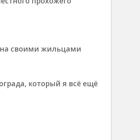
местного прохожего
стна своими жильцами
града, который я всё ещё