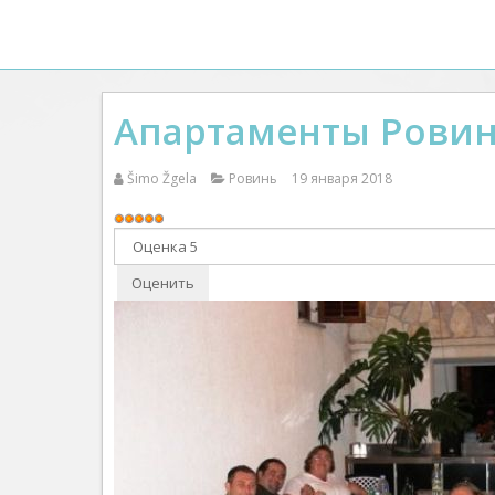
Апартаменты Рови
Šimo Žgela
Ровинь
19 января 2018
Рейтинг:
5
/
5
Пожалуйста,
оцените