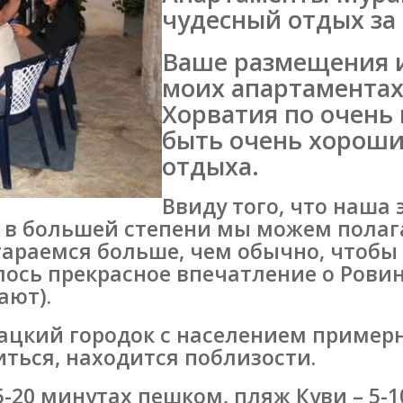
чудесный отдых за
Ваше размещения и
моих апартаментах
Хорватия по очень
быть очень хорош
отдыха.
Ввиду того, что наша
 в большей степени мы можем полаг
тараемся больше, чем обычно, чтобы
лось прекрасное впечатление о Рови
ают).
ацкий городок с населением примерно
иться, находится поблизости.
-20 минутах пешком, пляж Куви – 5-1