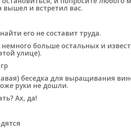
 остановиться, и попросите любого 
н вышел и встретил вас.
найти его не составит труда.
и немного больше остальных и изве
этой улице).
огр
авая) беседка для выращивания вино
тоже руки не дошли.
ть? Ах, да!
одятся