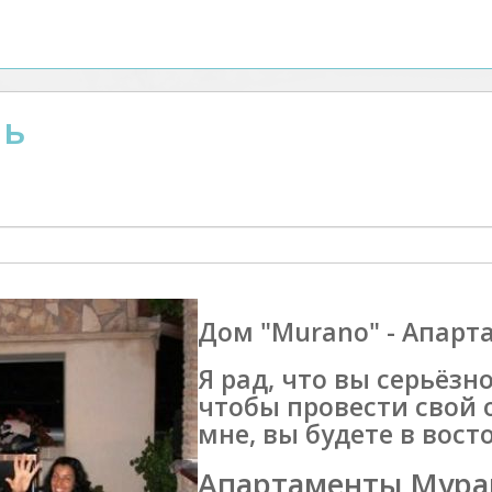
нь
Дом "Murano" - Апар
Я рад, что вы серьёзн
чтобы провести свой о
мне, вы будете в восто
Апартаменты Мура