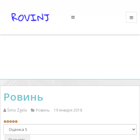
Ровинь
Šimo Žgela
Ровинь
19 января 2018
Рейтинг:
5
/
5
Пожалуйста,
оцените